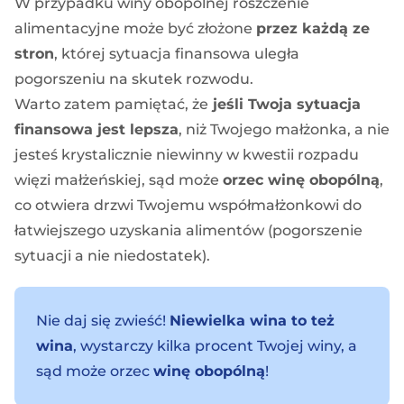
W przypadku winy obopólnej roszczenie
alimentacyjne może być złożone
przez każdą ze
stron
, której sytuacja finansowa uległa
pogorszeniu na skutek rozwodu.
Warto zatem pamiętać, że
jeśli Twoja sytuacja
finansowa jest lepsza
, niż Twojego małżonka, a nie
jesteś krystalicznie niewinny w kwestii rozpadu
więzi małżeńskiej, sąd może
orzec winę obopólną
,
co otwiera drzwi Twojemu współmałżonkowi do
łatwiejszego uzyskania alimentów (pogorszenie
sytuacji a nie niedostatek).
Nie daj się zwieść!
Niewielka wina to też
wina
, wystarczy kilka procent Twojej winy, a
sąd może orzec
winę obopólną
!