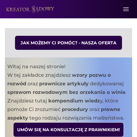
JAK MOŻEMY CI POMÓC? - NASZA OFERTA
Witaj na naszej stronie!
W tej zakładce znajdziesz
wzory pozwu o
rozwód
oraz
prawnicze artykuły
dedykowanej
sprawom rozwodowym bez orzekania o winie
.
Znajdziesz tutaj
kompendium wiedz
y, które
pomoże Ci zrozumieć
procedury
oraz
prawne
aspekty
tego rodzaju rozwiązania małżeństwa.
UMÓW SIĘ NA KONSULTACJĘ Z PRAWNIKIEM!