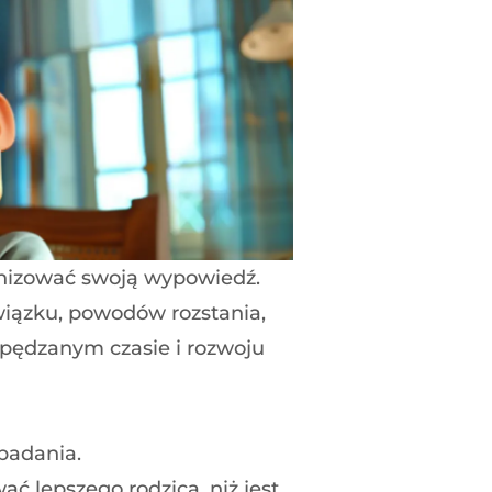
anizować swoją wypowiedź.
wiązku, powodów rozstania,
spędzanym czasie i rozwoju
badania.
ać lepszego rodzica, niż jest