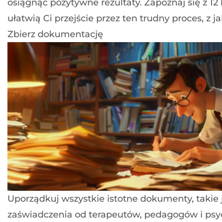
osiągnąć pozytywne rezultaty. Zapoznaj się z 12
ułatwią Ci przejście przez ten trudny proces, z
Zbierz dokumentację
Uporządkuj wszystkie istotne dokumenty, takie 
zaświadczenia od terapeutów, pedagogów i psy