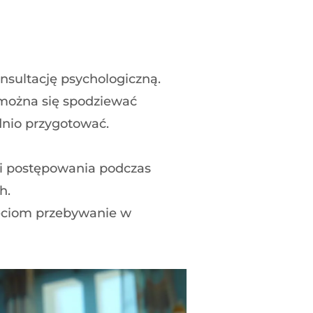
sultację psychologiczną.
 można się spodziewać
dnio przygotować.
i postępowania podczas
h.
ieciom przebywanie w