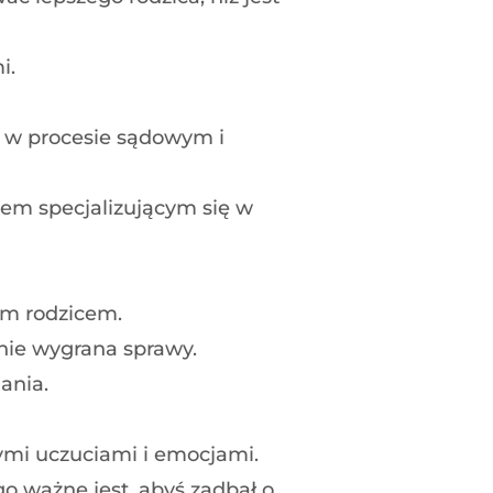
i.
 w procesie sądowym i
kiem specjalizującym się w
im rodzicem.
 nie wygrana sprawy.
ania.
ymi uczuciami i emocjami.
o ważne jest, abyś zadbał o