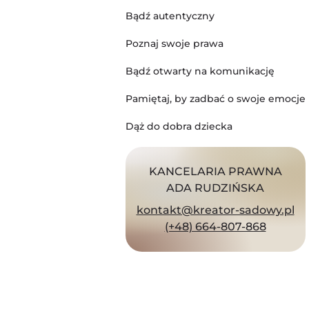
Bądź autentyczny
Poznaj swoje prawa
Bądź otwarty na komunikację
Pamiętaj, by zadbać o swoje emocje
Dąż do dobra dziecka
KANCELARIA PRAWNA
ADA RUDZIŃSKA
kontakt@kreator-sadowy.pl
(+48) 664-807-868