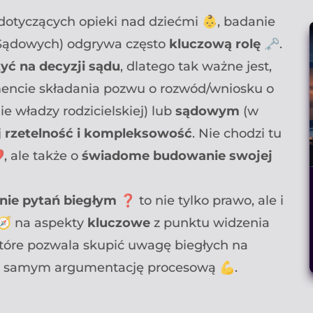
dotyczących opieki nad dziećmi 👶, badanie
 Sądowych) odgrywa często
kluczową rolę
🗝️.
yć na decyzji sądu
, dlatego tak ważne jest,
ncie składania pozwu o rozwód/wniosku o
e władzy rodzicielskiej) lub
sądowym
(w
j
rzetelność i kompleksowość
. Nie chodzi tu
, ale także o
świadome budowanie swojej
nie pytań biegłym
❓ to nie tylko prawo, ale i
🧭 na aspekty
kluczowe
z punktu widzenia
które pozwala skupić uwagę biegłych na
 samym argumentację procesową 💪.