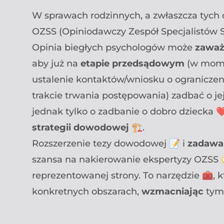
W sprawach rodzinnych, a zwłaszcza tych 
OZSS (Opiniodawczy Zespół Specjalistów
Opinia biegłych psychologów może
zaważ
aby już na
etapie przedsądowym
(w mome
ustalenie kontaktów/wniosku o ograniczeni
trakcie trwania postępowania) zadbać o je
jednak tylko o zadbanie o dobro dziecka ❤️
strategii dowodowej
🏗️.
Rozszerzenie tezy dowodowej 📝 i
zadawa
szansa na nakierowanie ekspertyzy OZSS 
reprezentowanej strony. To narzędzie 🧰, 
konkretnych obszarach,
wzmacniając
tym