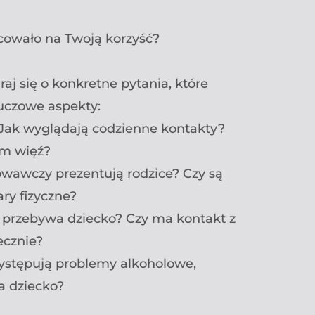
cowało na Twoją korzyść?
j się o konkretne pytania, które
luczowe aspekty:
‍👦 Jak wyglądają codzienne kontakty?
im więź?
chowawczy prezentują rodzice? Czy są
ary fizyczne?
 przebywa dziecko? Czy ma kontakt z
ecznie?
ystępują problemy alkoholowe,
a dziecko?