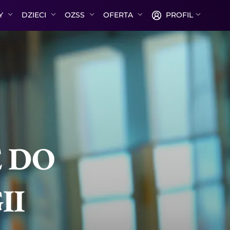
TY
DZIECI
OZSS
OFERTA
PROFIL
E DO
II