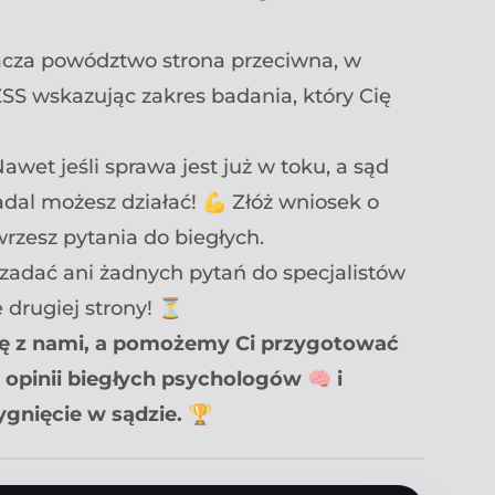
tacza powództwo strona przeciwna, w
S wskazując zakres badania, który Cię
Nawet jeśli sprawa jest już w toku, a sąd
adal możesz działać! 💪 Złóż wniosek o
rzesz pytania do biegłych.
zadać ani żadnych pytań do specjalistów
 drugiej strony! ⏳
 się z nami, a pomożemy Ci przygotować
 opinii biegłych psychologów 🧠 i
gnięcie w sądzie. 🏆