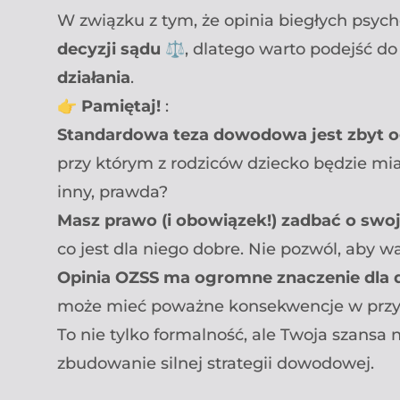
W związku z tym, że opinia biegłych psy
decyzji sądu
⚖️, dlatego warto podejść d
działania
.
👉
Pamiętaj!
:
Standardowa teza dowodowa jest zbyt o
przy którym z rodziców dziecko będzie miał
inny, prawda?
Masz prawo (i obowiązek!) zadbać o swoj
co jest dla niego dobre. Nie pozwól, aby w
Opinia OZSS ma ogromne znaczenie dla d
może mieć poważne konsekwencje w przys
To nie tylko formalność, ale Twoja szansa 
zbudowanie silnej strategii dowodowej.