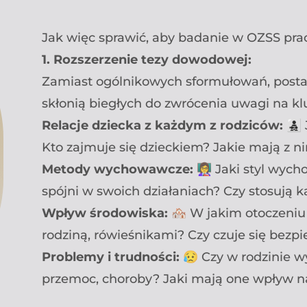
Jak więc sprawić, aby badanie w OZSS pra
1. Rozszerzenie tezy dowodowej:
Zamiast ogólnikowych sformułowań, postara
skłonią biegłych do zwrócenia uwagi na k
Relacje dziecka z każdym z rodziców:
👨‍
Kto zajmuje się dzieckiem? Jakie mają z n
Metody wychowawcze:
👩‍🏫 Jaki styl wy
spójni w swoich działaniach? Czy stosują k
Wpływ środowiska:
🏘️ W jakim otoczeniu
rodziną, rówieśnikami? Czy czuje się bezpi
Problemy i trudności:
😥 Czy w rodzinie w
przemoc, choroby? Jaki mają one wpływ n