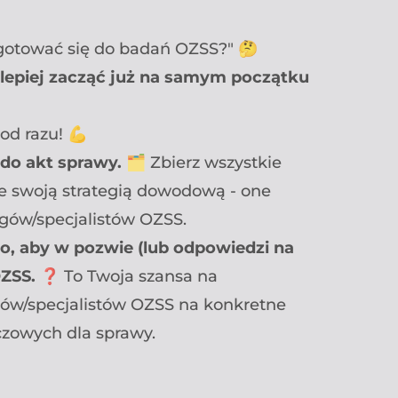
zygotować się do badań OZSS?" 🤔
lepiej zacząć już na samym początku
 od razu! 💪
do akt sprawy.
🗂️ Zbierz wszystkie
e swoją strategią dowodową - one
gów/specjalistów OZSS.
to, aby w pozwie (lub odpowiedzi na
OZSS.
❓ To Twoja szansa na
ów/specjalistów OZSS na konkretne
uczowych dla sprawy.