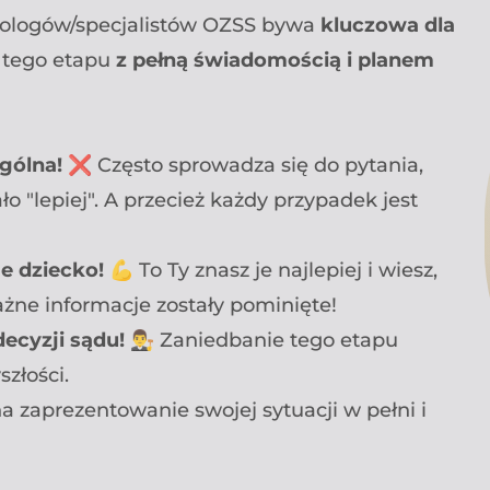
chologów/specjalistów OZSS bywa
kluczowa dla
o tego etapu
z pełną świadomością i planem
gólna!
❌ Często sprowadza się do pytania,
o "lepiej". A przecież każdy przypadek jest
e dziecko!
💪 To Ty znasz je najlepiej i wiesz,
ażne informacje zostały pominięte!
ecyzji sądu!
👨‍⚖️ Zaniedbanie tego etapu
złości.
na zaprezentowanie swojej sytuacji w pełni i