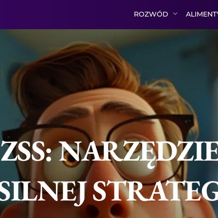
ROZWÓD
ALIMEN
ZSS: NARZĘDZI
ILNEJ STRATEG