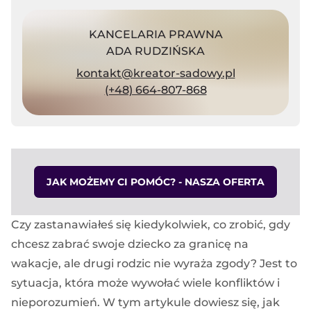
KANCELARIA PRAWNA
ADA RUDZIŃSKA
kontakt@kreator-sadowy.pl
(+48) 664-807-868
JAK MOŻEMY CI POMÓC? - NASZA OFERTA
Czy zastanawiałeś się kiedykolwiek, co zrobić, gdy
chcesz zabrać swoje dziecko za granicę na
wakacje, ale drugi rodzic nie wyraża zgody? Jest to
sytuacja, która może wywołać wiele konfliktów i
nieporozumień. W tym artykule dowiesz się, jak