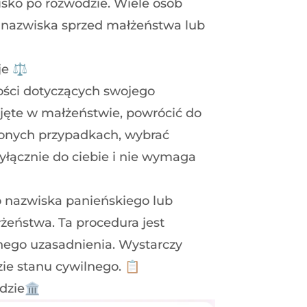
wisko po rozwodzie. Wiele osób
o nazwiska sprzed małżeństwa lub
je ⚖️
ości dotyczących swojego
jęte w małżeństwie, powrócić do
lonych przypadkach, wybrać
yłącznie do ciebie i nie wymaga
o nazwiska panieńskiego lub
eństwa. Ta procedura jest
nego uzasadnienia. Wystarczy
ie stanu cywilnego. 📋
dzie🏛️