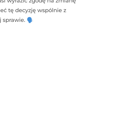
musi wyrazić zgodę na zmianę
eć tę decyzję wspólnie z
 sprawie. 🗣️