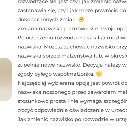
rozwodzące się, jest czy i jak zmienić naz
?
zastanawia się, czy i jak może powrócić d
dokonać innych zmian. 🤔
Zmiana nazwiska po rozwodzie: Twoje opc
Po orzeczeniu rozwodu masz kilka możliw
nazwiska. Możesz zachować nazwisko przy
nazwiska sprzed małżeństwa lub, w okreś
zupełnie nowe nazwisko. Decyzja należy w
zgody byłego współmałżonka. ✊
Najczęściej wybieraną opcją jest powrót d
nazwiska noszonego przed zawarciem małż
stosunkowo prosta i nie wymaga szczegól
złożyć odpowiednie oświadczenie w urzędz
Jak zmienić nazwisko po rozwodzie w urzę