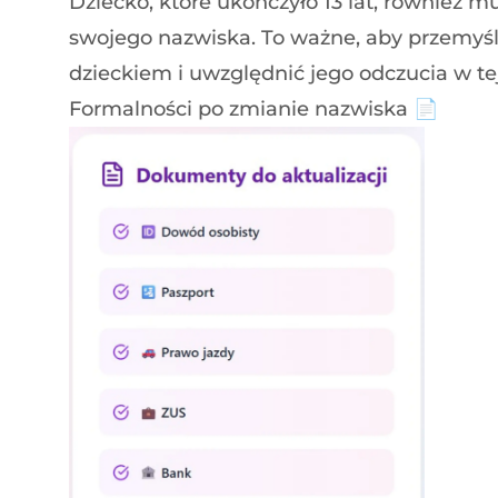
Dziecko, które ukończyło 13 lat, również 
swojego nazwiska. To ważne, aby przemyśl
dzieckiem i uwzględnić jego odczucia w tej
Formalności po zmianie nazwiska 📄