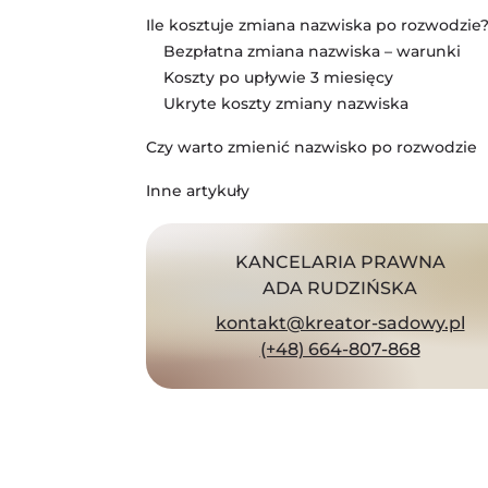
Ile kosztuje zmiana nazwiska po rozwodzie
Bezpłatna zmiana nazwiska – warunki
Koszty po upływie 3 miesięcy
Ukryte koszty zmiany nazwiska
Czy warto zmienić nazwisko po rozwodzie
Inne artykuły
KANCELARIA PRAWNA
ADA RUDZIŃSKA
kontakt@kreator-sadowy.pl
(+48) 664-807-868