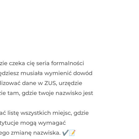
e czeka cię seria formalności
Będziesz musiała wymienić dowód
alizować dane w ZUS, urzędzie
e tam, gdzie twoje nazwisko jest
ć listę wszystkich miejsc, gdzie
nstytucje mogą wymagać
ego zmianę nazwiska. ✔️📝