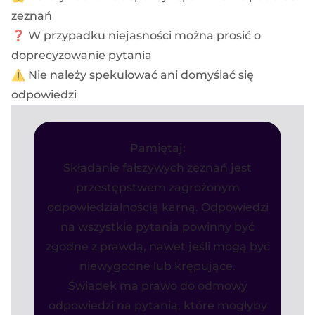
zeznań
❓ W przypadku niejasności można prosić o
doprecyzowanie pytania
⚠️ Nie należy spekulować ani domyślać się
odpowiedzi
Pamiętaj:
Składanie fałszywych zeznań jest
przestępstwem zagrożonym
odpowiedzialnością karną. Odpowiedzi
na wszystkie pytania powinny być
zgodne z prawdą, nawet jeśli mogą być
niewygodne lub krępujące.
Świadek ma prawo do odmowy
odpowiedzi na pytania, które mogłyby