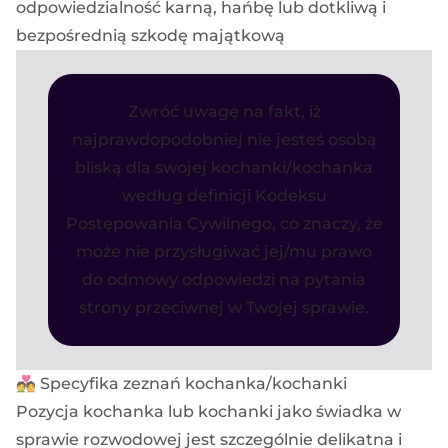
odpowiedzialność karną, hańbę lub dotkliwą i
bezpośrednią szkodę majątkową
Zwróć uwagę na fakt, iż
najprawdopodobniej nie jesteś osobą
bliską dla swojej kochanki/kochanka
według definicji Kodeksu
Postępowania Cywilnego, co znaczy, że
może nie przysługiwać jej/mu prawo
do odmowy odpowiedzi na pytania
strony przeciwnej w Twojej sprawie.
💑 Specyfika zeznań kochanka/kochanki
Pozycja kochanka lub kochanki jako świadka w
sprawie rozwodowej jest szczególnie delikatna i