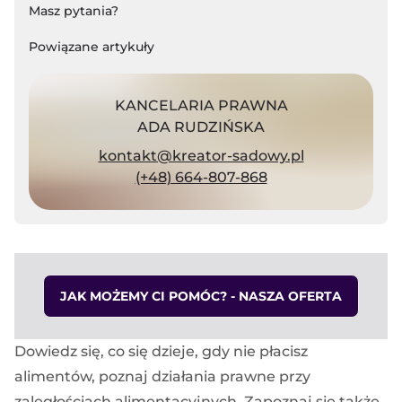
Masz pytania?
Powiązane artykuły
KANCELARIA PRAWNA
ADA RUDZIŃSKA
kontakt@kreator-sadowy.pl
(+48) 664-807-868
JAK MOŻEMY CI POMÓC? - NASZA OFERTA
Dowiedz się, co się dzieje, gdy nie płacisz
alimentów, poznaj działania prawne przy
zaległościach alimentacyjnych. Zapoznaj się także