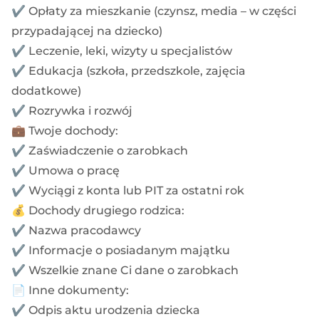
✔️ Opłaty za mieszkanie (czynsz, media – w części
przypadającej na dziecko)
✔️ Leczenie, leki, wizyty u specjalistów
✔️ Edukacja (szkoła, przedszkole, zajęcia
dodatkowe)
✔️ Rozrywka i rozwój
💼 Twoje dochody:
✔️ Zaświadczenie o zarobkach
✔️ Umowa o pracę
✔️ Wyciągi z konta lub PIT za ostatni rok
💰 Dochody drugiego rodzica:
✔️ Nazwa pracodawcy
✔️ Informacje o posiadanym majątku
✔️ Wszelkie znane Ci dane o zarobkach
📄 Inne dokumenty:
✔️ Odpis aktu urodzenia dziecka