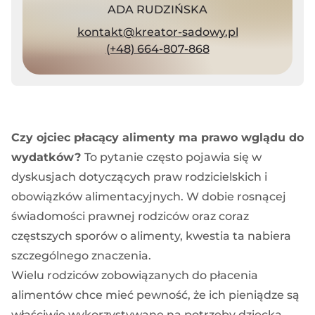
ADA RUDZIŃSKA
kontakt@kreator-sadowy.pl
(+48) 664-807-868
Czy ojciec płacący alimenty ma prawo wglądu do
wydatków?
To pytanie często pojawia się w
dyskusjach dotyczących praw rodzicielskich i
obowiązków alimentacyjnych. W dobie rosnącej
świadomości prawnej rodziców oraz coraz
częstszych sporów o alimenty, kwestia ta nabiera
szczególnego znaczenia.
Wielu rodziców zobowiązanych do płacenia
alimentów chce mieć pewność, że ich pieniądze są
właściwie wykorzystywane na potrzeby dziecka.