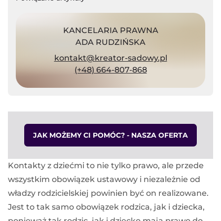
KANCELARIA PRAWNA
ADA RUDZIŃSKA
kontakt@kreator-sadowy.pl
(+48) 664-807-868
JAK MOŻEMY CI POMÓC? - NASZA OFERTA
Kontakty z dziećmi to nie tylko prawo, ale przede
wszystkim obowiązek ustawowy i niezależnie od
władzy rodzicielskiej powinien być on realizowane.
Jest to tak samo obowiązek rodzica, jak i dziecka,
ponieważ tak rodzic, jak i dziecko mają prawo do