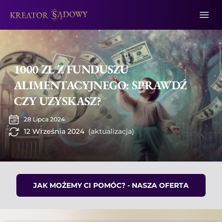
1000 ZŁ Z FUNDUSZU
ALIMENTACYJNEGO: SPRAWDŹ
CZY UZYSKASZ?
28 Lipca 2024
12 Września 2024
(aktualizacja)
JAK MOŻEMY CI POMÓC? - NASZA OFERTA