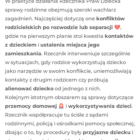
W praktyce działania Rzecznika Praw Dziecka
sprawy rodzinne obejmują szeroki wachlarz
zagadnień. Najczęściej dotyczą one
konfliktów
rodzicielskich po rozwodzie lub separacji
💔,
gdzie na pierwszym planie stoi kwestia
kontaktów
z dzieckiem
i
ustalenia miejsca jego
zamieszkania
. Rzecznik interweniuje szczególnie
w sytuacjach, gdy rodzice wykorzystują dziecko
jako narzędzie w swoim konflikcie, uniemożliwiają
kontakty z drugim rodzicem czy próbują
alienować dziecko
od jednego z nich.
Kolejnym istotnym obszarem są sprawy dotyczące
przemocy domowej
🚨 i
wykorzystywania dzieci
.
Rzecznik współpracuje tu ściśle z sądami
rodzinnymi, policją i ośrodkami pomocy społecznej,
dbając o to, by procedury były
przyjazne dziecku
i