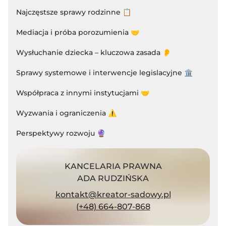
Najczęstsze sprawy rodzinne 📋
Mediacja i próba porozumienia 🤝
Wysłuchanie dziecka – kluczowa zasada 👂
Sprawy systemowe i interwencje legislacyjne 🏛️
Współpraca z innymi instytucjami 🤝
Wyzwania i ograniczenia ⚠️
Perspektywy rozwoju 🔮
KANCELARIA PRAWNA
ADA RUDZIŃSKA
kontakt@kreator-sadowy.pl
(+48) 664-807-868