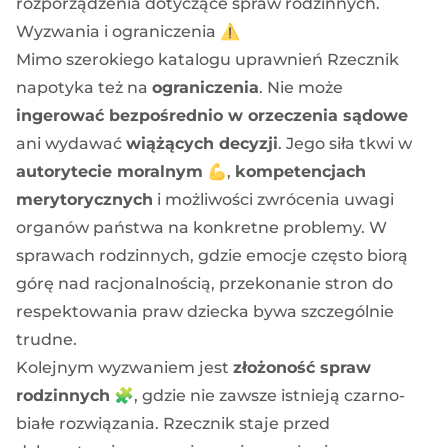
rozporządzenia dotyczące spraw rodzinnych.
Wyzwania i ograniczenia ⚠️
Mimo szerokiego katalogu uprawnień Rzecznik
napotyka też na
ograniczenia
. Nie może
ingerować bezpośrednio w orzeczenia sądowe
ani wydawać
wiążących decyzji
. Jego siła tkwi w
autorytecie moralnym
💪,
kompetencjach
merytorycznych
i możliwości zwrócenia uwagi
organów państwa na konkretne problemy. W
sprawach rodzinnych, gdzie emocje często biorą
górę nad racjonalnością, przekonanie stron do
respektowania praw dziecka bywa szczególnie
trudne.
Kolejnym wyzwaniem jest
złożoność spraw
rodzinnych
🧩, gdzie nie zawsze istnieją czarno-
białe rozwiązania. Rzecznik staje przed