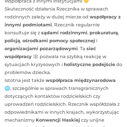
Współpraca z innymi instytucjami 🤝
Skuteczność działania Rzecznika w sprawach
rodzinnych zależy w dużej mierze od
współpracy z
innymi podmiotami
. Rzecznik regularnie
konsultuje się z
sądami rodzinnymi
,
prokuraturą
,
policją
,
ośrodkami pomocy społecznej
i
organizacjami pozarządowymi
. Ta
sieć
współpracy
🕸️ pozwala na szybką reakcję w
sytuacjach kryzysowych i
holistyczne podejście
do
problemów dziecka.
Istotna jest także
współpraca międzynarodowa
🌐, szczególnie w sprawach transgranicznych
dotyczących kontaktów rodzicielskich czy
uprowadzeń rodzicielskich. Rzecznik współdziała z
odpowiednikami w innych krajach, wykorzystując
mechanizmy
Konwencji Haskiej
czy unijne