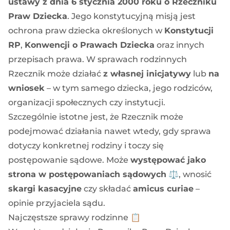
ustawy z dnia 6 stycznia 2000 roku o Rzeczniku
Praw Dziecka
. Jego konstytucyjną misją jest
ochrona praw dziecka określonych w
Konstytucji
RP
,
Konwencji o Prawach Dziecka
oraz innych
przepisach prawa. W sprawach rodzinnych
Rzecznik może działać
z własnej inicjatywy
lub
na
wniosek
– w tym samego dziecka, jego rodziców,
organizacji społecznych czy instytucji.
Szczególnie istotne jest, że Rzecznik może
podejmować działania nawet wtedy, gdy sprawa
dotyczy konkretnej rodziny i toczy się
postępowanie sądowe. Może
występować jako
strona w postępowaniach sądowych
⚖️, wnosić
skargi kasacyjne
czy składać
amicus curiae
–
opinie przyjaciela sądu.
Najczęstsze sprawy rodzinne 📋