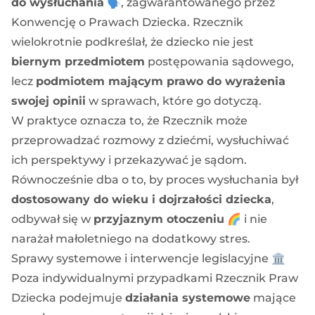
do wysłuchania
🗣️, zagwarantowanego przez
Konwencję o Prawach Dziecka. Rzecznik
wielokrotnie podkreślał, że dziecko nie jest
biernym przedmiotem
postępowania sądowego,
lecz
podmiotem mającym prawo do wyrażenia
swojej opinii
w sprawach, które go dotyczą.
W praktyce oznacza to, że Rzecznik może
przeprowadzać rozmowy z dziećmi, wysłuchiwać
ich perspektywy i przekazywać je sądom.
Równocześnie dba o to, by proces wysłuchania był
dostosowany do wieku i dojrzałości dziecka
,
odbywał się w
przyjaznym otoczeniu
🌈 i nie
narażał małoletniego na dodatkowy stres.
Sprawy systemowe i interwencje legislacyjne 🏛️
Poza indywidualnymi przypadkami Rzecznik Praw
Dziecka podejmuje
działania systemowe
mające