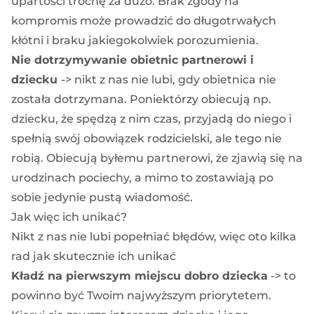
upartości trochę za dużo. Brak zgody na
kompromis może prowadzić do długotrwałych
kłótni i braku jakiegokolwiek porozumienia.
Nie dotrzymywanie obietnic partnerowi i
dziecku
-> nikt z nas nie lubi, gdy obietnica nie
została dotrzymana. Poniektórzy obiecują np.
dziecku, że spędzą z nim czas, przyjadą do niego i
spełnią swój obowiązek rodzicielski, ale tego nie
robią. Obiecują byłemu partnerowi, że zjawią się na
urodzinach pociechy, a mimo to zostawiają po
sobie jedynie pustą wiadomość.
Jak więc ich unikać?
Nikt z nas nie lubi popełniać błędów, więc oto kilka
rad jak skutecznie ich unikać
Kładź na pierwszym miejscu dobro dziecka
-> to
powinno być Twoim najwyższym priorytetem.